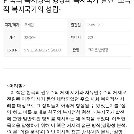
적 복지국가의 성립-
저자/역자
주재현
출판일
2025. 12. 1.
가격
22,000원
페이지
272
I S B N
979-11-993902-2-5 (93350)
판형
크라운/반양장